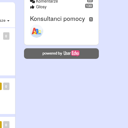
22
Komentarze
130
Głosy
Konsultanci pomocy
1
sze
0
0
0