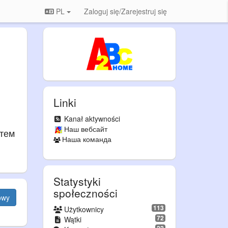
PL
Zaloguj się/Zarejestruj się
Linki
Kanał aktywności
Наш вебсайт
атем
Наша команда
Statystyki
społeczności
owy
113
Użytkownicy
72
Wątki