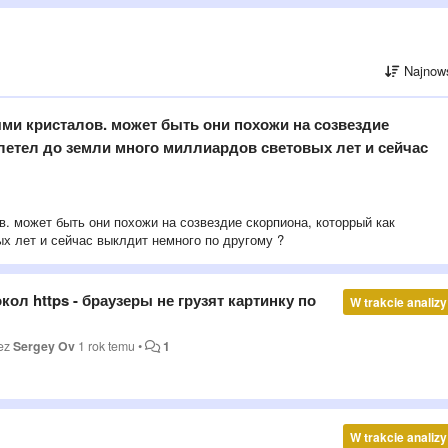
Najnow
ми кристалов. может быть они похожи на созвездие
летел до земли много миллиардов световых лет и сейчас
. может быть они похожи на созвездие скорпиона, которрый как
х лет и сейчас выклдит немного по другому ?
ол https - браузеры не грузят картинку по
W trakcie analizy
zez
Sergey Ov
1 rok temu
•
1
W trakcie analizy