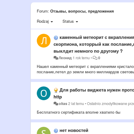
Forum:
Отзывы, вопросы, предложения
Rodzaj
Status
каменный метеорит с вкрапления
скорпиона, которрый как послание,
выклдит немного по другому ?
Леонид
1 rok temu
•
0
Нашел каменный метеорит с вкраплениями кристалов
послание,летел до земли много миллиардов световы
Для работы виджета нужен проток
http
oltas
2 lat temu
•
Ostatnio zmodyfikowane pr
Бесплатного сертификата вполне хватило бы
нет новостей