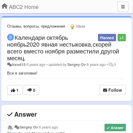
ABC2 Home
Отзывы, вопросы, предложения
Ideas
Календари октябрь
Planned
+1
ноябрь2020 явная нестыковка,скорей
всего вместо ноября разместили другой
месяц.
bxod15
6 years ago
•
updated by
Sergey Ov
6 years ago
•
1
Все в заголовке!
1
0
Follow
Answer
Sergey Ov
6 years ago
Answer