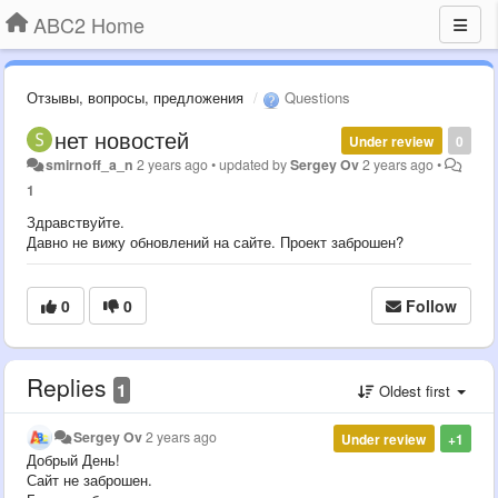
ABC2 Home
Отзывы, вопросы, предложения
Questions
нет новостей
Under review
0
smirnoff_a_n
2 years ago
•
updated by
Sergey Ov
2 years ago
•
1
Здравствуйте.
Давно не вижу обновлений на сайте. Проект заброшен?
0
0
Follow
Replies
1
Oldest first
Sergey Ov
2 years ago
Under review
+1
Добрый День!
Сайт не заброшен.