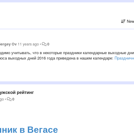
New
Sergey Ov
11 years ago
•
0
одимо учитывать, что в некоторые праздники календарные выходные дни
носа выходных дней 2016 года приведена в нашем календаре:
Празднич
мужской рейтинг
ago
•
0
ник в Вегасе