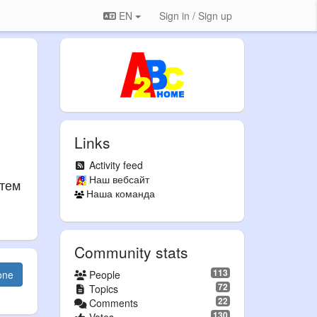
EN
Sign in / Sign up
Links
Activity feed
Наш вебсайт
атем
Наша команда
Community stats
113
one
People
72
Topics
22
Comments
130