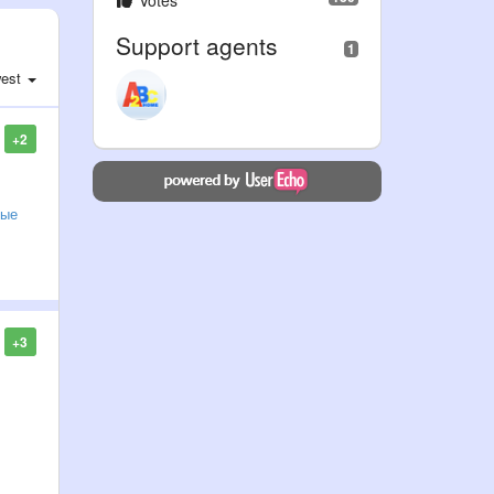
Votes
Support agents
1
est
+2
ные
+3