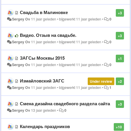
Свадьба в Малиновке
+3
Sergey Ov
11 jaar geleden
•
bijgewerkt
11 jaar geleden
•
0
Видео. Отзыв на свадьбе.
+3
Sergey Ov
11 jaar geleden
•
bijgewerkt
11 jaar geleden
•
0
ЗАГСы Москвы 2015
+1
Sergey Ov
11 jaar geleden
•
bijgewerkt
11 jaar geleden
•
0
Измайловский ЗАГС
Under review
+2
Sergey Ov
11 jaar geleden
•
bijgewerkt
11 jaar geleden
•
1
Смена дизайна свадебного раздела сайта
+3
Sergey Ov
13 jaar geleden
•
0
Календарь праздников
+10