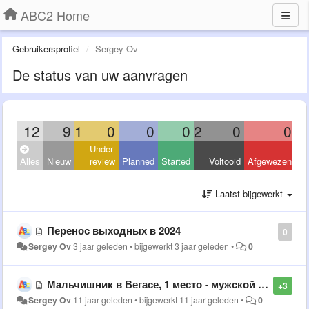
ABC2 Home
Gebruikersprofiel
Sergey Ov
De status van uw aanvragen
12
9
1
0
0
0
2
0
0
Under
Alles
Nieuw
review
Planned
Started
Voltooid
Afgewezen
Laatst bijgewerkt
Перенос выходных в 2024
0
Sergey Ov
3 jaar geleden
•
bijgewerkt
3 jaar geleden
•
0
Мальчишник в Вегасе, 1 место - мужской рейтинг
+3
Sergey Ov
11 jaar geleden
•
bijgewerkt
11 jaar geleden
•
0