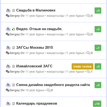
Свадьба в Малиновке
+3
Sergey Ov
11 year бұрын
•
жаңартылды
11 year бұрын
•
0
Видео. Отзыв на свадьбе.
+3
Sergey Ov
11 year бұрын
•
жаңартылды
11 year бұрын
•
0
ЗАГСы Москвы 2015
+1
Sergey Ov
11 year бұрын
•
жаңартылды
11 year бұрын
•
0
Измайловский ЗАГС
Under review
+2
Sergey Ov
11 year бұрын
•
жаңартылды
11 year бұрын
•
1
Смена дизайна свадебного раздела сайта
+3
Sergey Ov
13 year бұрын
•
0
Календарь праздников
+10