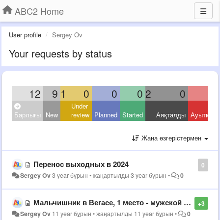
ABC2 Home
User profile
Sergey Ov
Your requests by status
12
9
1
0
0
0
2
0
Under
Барлығы
New
review
Planned
Started
Аяқталды
Ауытқыд
Жаңа өзгерістермен
Перенос выходных в 2024
0
Sergey Ov
3 year бұрын
•
жаңартылды
3 year бұрын
•
0
Мальчишник в Вегасе, 1 место - мужской рейтинг
+3
Sergey Ov
11 year бұрын
•
жаңартылды
11 year бұрын
•
0