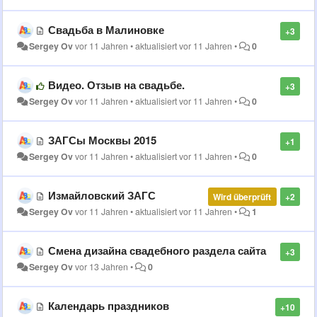
Свадьба в Малиновке
+3
Sergey Ov
vor 11 Jahren
•
aktualisiert
vor 11 Jahren
•
0
Видео. Отзыв на свадьбе.
+3
Sergey Ov
vor 11 Jahren
•
aktualisiert
vor 11 Jahren
•
0
ЗАГСы Москвы 2015
+1
Sergey Ov
vor 11 Jahren
•
aktualisiert
vor 11 Jahren
•
0
Измайловский ЗАГС
Wird überprüft
+2
Sergey Ov
vor 11 Jahren
•
aktualisiert
vor 11 Jahren
•
1
Смена дизайна свадебного раздела сайта
+3
Sergey Ov
vor 13 Jahren
•
0
Календарь праздников
+10