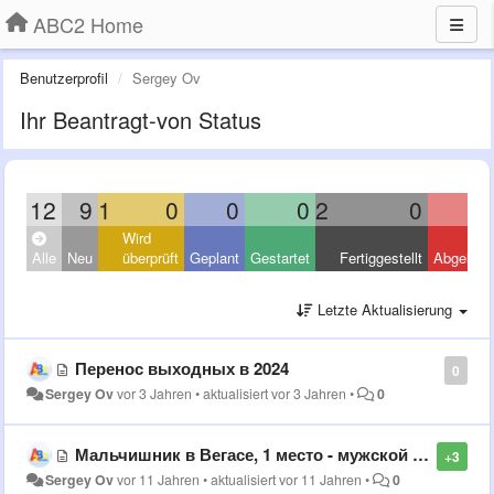
ABC2 Home
Benutzerprofil
Sergey Ov
Ihr Beantragt-von Status
12
9
1
0
0
0
2
0
Wird
Alle
Neu
überprüft
Geplant
Gestartet
Fertiggestellt
Abgelehn
Letzte Aktualisierung
Перенос выходных в 2024
0
Sergey Ov
vor 3 Jahren
•
aktualisiert
vor 3 Jahren
•
0
Мальчишник в Вегасе, 1 место - мужской рейтинг
+3
Sergey Ov
vor 11 Jahren
•
aktualisiert
vor 11 Jahren
•
0