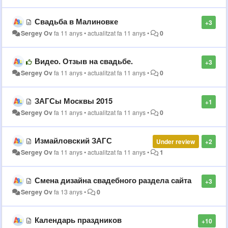
Свадьба в Малиновке
+3
Sergey Ov
fa 11 anys
•
actualitzat
fa 11 anys
•
0
Видео. Отзыв на свадьбе.
+3
Sergey Ov
fa 11 anys
•
actualitzat
fa 11 anys
•
0
ЗАГСы Москвы 2015
+1
Sergey Ov
fa 11 anys
•
actualitzat
fa 11 anys
•
0
Измайловский ЗАГС
Under review
+2
Sergey Ov
fa 11 anys
•
actualitzat
fa 11 anys
•
1
Смена дизайна свадебного раздела сайта
+3
Sergey Ov
fa 13 anys
•
0
Календарь праздников
+10