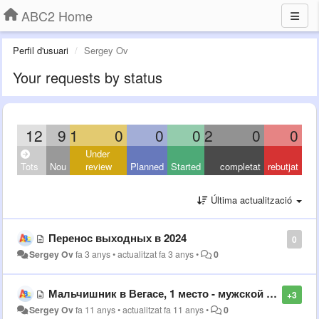
ABC2 Home
Perfil d'usuari
Sergey Ov
Your requests by status
12
9
1
0
0
0
2
0
0
Under
Tots
Nou
review
Planned
Started
completat
rebutjat
Última actualització
Перенос выходных в 2024
0
Sergey Ov
fa 3 anys
•
actualitzat
fa 3 anys
•
0
Мальчишник в Вегасе, 1 место - мужской рейтинг
+3
Sergey Ov
fa 11 anys
•
actualitzat
fa 11 anys
•
0