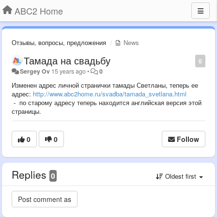
ABC2 Home
Отзывы, вопросы, предложения
News
Тамада на свадьбу
0
Sergey Ov
15 years ago
•
0
Изменен адрес личной странички тамады Светланы, теперь ее
адрес:
http://www.abc2home.ru/svadba/tamada_svetlana.html
- по старому адресу теперь находится английская версия этой
страницы.
0
0
Follow
Replies
0
Oldest first