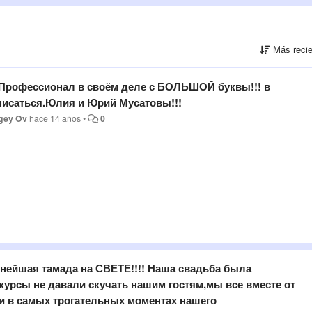
Más recie
рофессионал в своём деле с БОЛЬШОЙ буквы!!! в
исаться.Юлия и Юрий Мусатовы!!!
gey Ov
hace 14 años
•
0
нейшая тамада на СВЕТЕ!!!! Наша свадьба была
курсы не давали скучать нашим гостям,мы все вместе от
и в самых трогательных моментах нашего