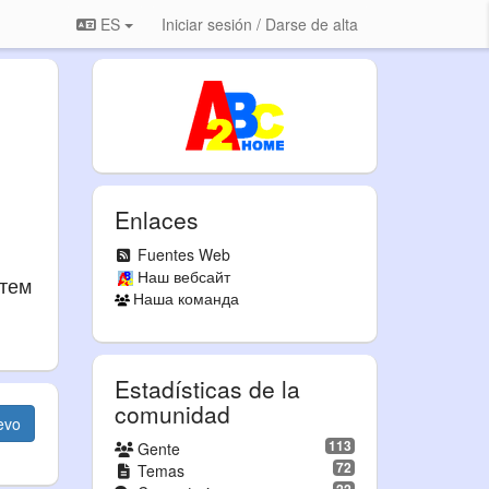
ES
Iniciar sesión / Darse de alta
Enlaces
Fuentes Web
Наш вебсайт
атем
Наша команда
Estadísticas de la
comunidad
evo
113
Gente
72
Temas