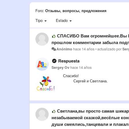
Foro:
Отзывы, вопросы, предложения
Tipo
Estado
СПАСИБО Вам огромнейшее.Вы П
прошлом комментарии забыла подп
Anónimo
hace 14 años
•
actualizado por
Ser
Respuesta
Sergey Ov
hace 14 años
Спасибо!
Сергей и Светлана.
Светлана,вы просто самая шикар
незабываемой сказкой,весёлые кон
души смеялись,танцевали и плакал