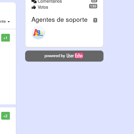
22
Comentarios
130
Votos
Agentes de soporte
1
nte
+1
+2