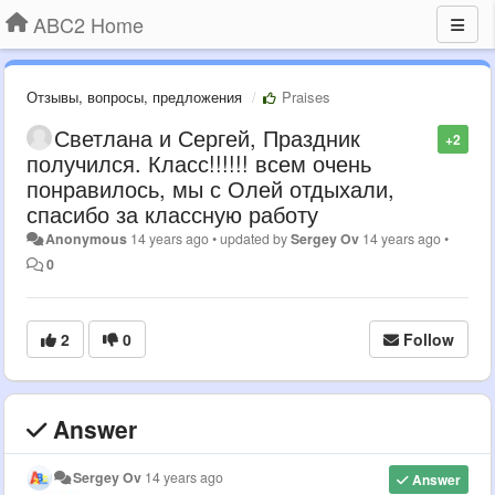
ABC2 Home
Отзывы, вопросы, предложения
Praises
Светлана и Сергей, Праздник
+2
получился. Класс!!!!!! всем очень
понравилось, мы с Олей отдыхали,
спасибо за классную работу
Anonymous
14 years ago
•
updated by
Sergey Ov
14 years ago
•
0
2
0
Follow
Answer
Sergey Ov
14 years ago
Answer