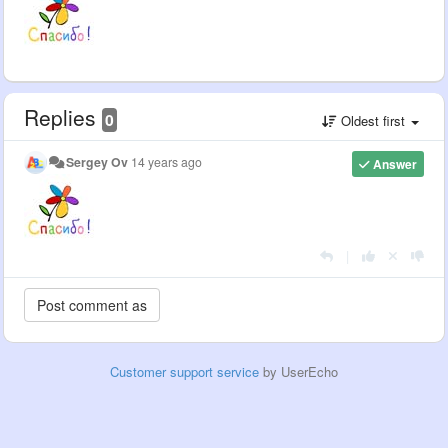
Replies
0
Oldest first
Sergey Ov
14 years ago
Answer
|
Customer support service
by UserEcho