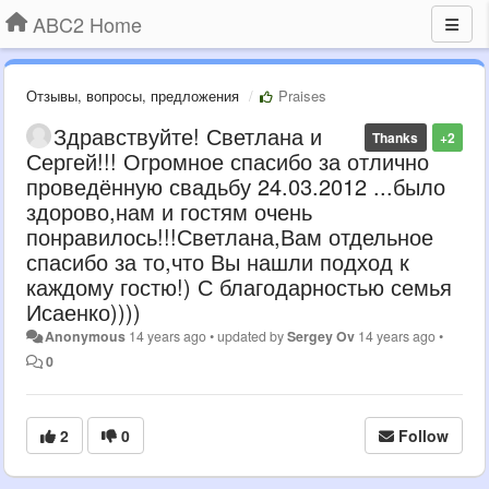
ABC2 Home
Отзывы, вопросы, предложения
Praises
Здравствуйте! Светлана и
Thanks
+2
Сергей!!! Огромное спасибо за отлично
проведённую свадьбу 24.03.2012 ...было
здорово,нам и гостям очень
понравилось!!!Светлана,Вам отдельное
спасибо за то,что Вы нашли подход к
каждому гостю!) С благодарностью семья
Исаенко))))
Anonymous
14 years ago
•
updated by
Sergey Ov
14 years ago
•
0
2
0
Follow