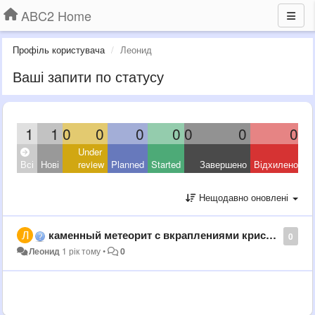
ABC2 Home
Профіль користувача
Леонид
Ваші запити по статусу
1
1
0
0
0
0
0
0
0
Under
Всі
Нові
review
Planned
Started
Завершено
Відхилено
Нещодавно оновлені
каменный метеорит с вкраплениями кристалов. может быть они похожи на созвездие скорпиона, которрый как послание,летел до земли много миллиардов световых лет и сейчас выклдит немного по другому ?
0
Леонид
1 рік тому
•
0