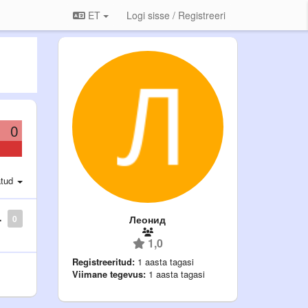
ET
Logi sisse / Registreeri
0
atud
Леонид
0
1,0
Registreeritud:
1 aasta tagasi
Viimane tegevus:
1 aasta tagasi