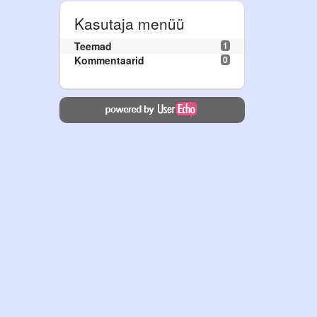
Kasutaja menüü
Teemad
1
Kommentaarid
0