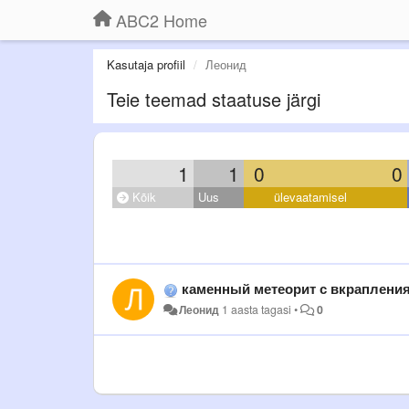
ABC2 Home
Kasutaja profiil
Леонид
Teie teemad staatuse järgi
1
1
0
0
Kõik
Uus
ülevaatamisel
каменный метеорит с вкраплениями кристалов. может быть они похожи на с
Леонид
1 aasta tagasi
•
0