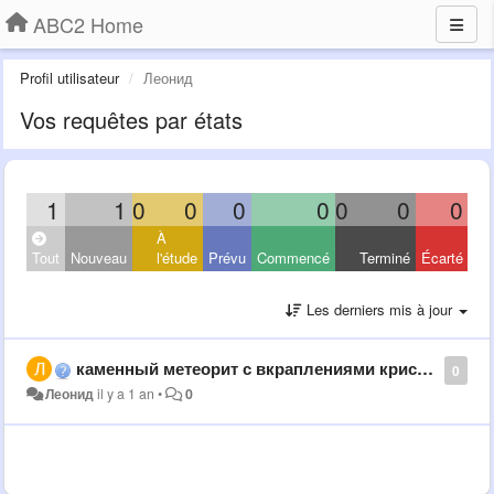
ABC2 Home
Profil utilisateur
Леонид
Vos requêtes par états
1
1
0
0
0
0
0
0
0
À
Tout
Nouveau
l'étude
Prévu
Commencé
Terminé
Écarté
Les derniers mis à jour
каменный метеорит с вкраплениями кристалов. может быть они похожи на созвездие скорпиона, которрый как послание,летел до земли много миллиардов световых лет и сейчас выклдит немного по другому ?
0
Леонид
il y a 1 an
•
0