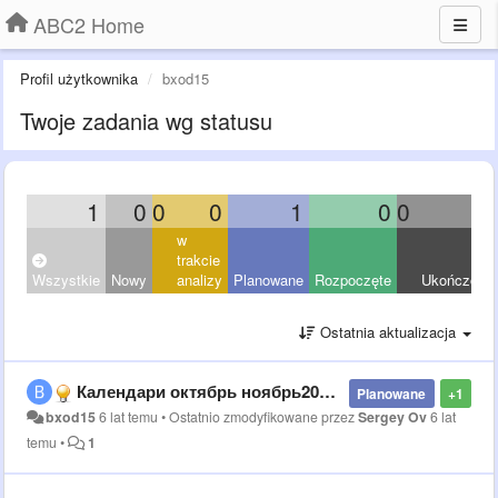
ABC2 Home
Profil użytkownika
bxod15
Twoje zadania wg statusu
1
0
0
0
1
0
0
0
w
trakcie
Wszystkie
Nowy
analizy
Planowane
Rozpoczęte
Ukończony
Ostatnia aktualizacja
Календари октябрь ноябрь2020 явная нестыковка,скорей всего вместо ноября разместили другой месяц.
Planowane
+1
bxod15
6 lat temu
•
Ostatnio zmodyfikowane przez
Sergey Ov
6 lat
temu
•
1