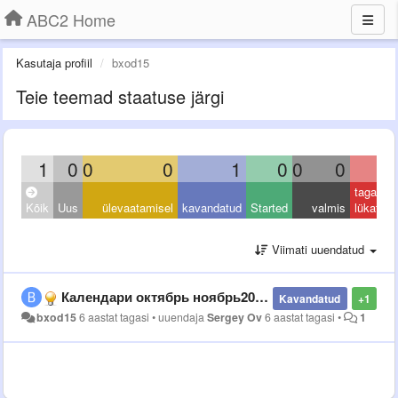
ABC2 Home
Kasutaja profiil
bxod15
Teie teemad staatuse järgi
1
0
0
0
1
0
0
0
0
tagasi
Kõik
Uus
ülevaatamisel
kavandatud
Started
valmis
lükatud
Viimati uuendatud
Календари октябрь ноябрь2020 явная нестыковка,скорей всего вместо ноября разместили другой месяц.
Kavandatud
+1
bxod15
6 aastat tagasi
•
uuendaja
Sergey Ov
6 aastat tagasi
•
1