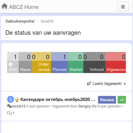
ABC2 Home
Gebruikersprofiel
bxod15
De status van uw aanvragen
1
0
0
0
1
0
0
0
0
Under
Alles
Nieuw
review
Planned
Started
Voltooid
Afgewezen
Laatst bijgewerkt
Календари октябрь ноябрь2020 явная нестыковка,скорей всего вместо ноября разместили другой месяц.
Planned
+1
bxod15
6 jaar geleden
•
bijgewerkt door
Sergey Ov
6 jaar geleden
•
1