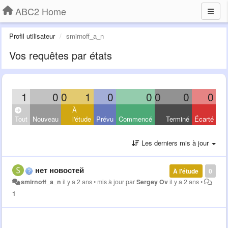
ABC2 Home
Profil utilisateur
smirnoff_a_n
Vos requêtes par états
1
0
0
1
0
0
0
0
0
À
Tout
Nouveau
l'étude
Prévu
Commencé
Terminé
Écarté
Les derniers mis à jour
нет новостей
À l'étude
0
smirnoff_a_n
il y a 2 ans
•
mis à jour par
Sergey Ov
il y a 2 ans
•
1