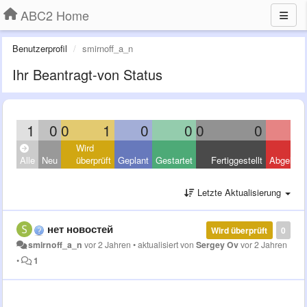
ABC2 Home
Benutzerprofil
smirnoff_a_n
Ihr Beantragt-von Status
1
0
0
1
0
0
0
0
Wird
Alle
Neu
überprüft
Geplant
Gestartet
Fertiggestellt
Abgelehn
Letzte Aktualisierung
нет новостей
Wird überprüft
0
smirnoff_a_n
vor 2 Jahren
•
aktualisiert von
Sergey Ov
vor 2 Jahren
•
1