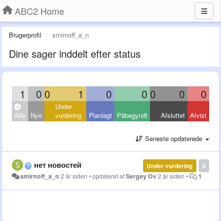
ABC2 Home
Brugerprofil
smirnoff_a_n
Dine sager inddelt efter status
1
0
0
1
0
0
0
0
0
Under
Alle
Nye
vurdering
Planlagt
Påbegyndt
Afsluttet
Afvist
Seneste opdaterede
нет новостей
Under vurdering
0
smirnoff_a_n
2 år siden
•
opdateret af
Sergey Ov
2 år siden
•
1