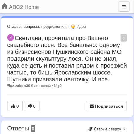
ABC2 Home
Отзывы, вопросы, предложения
Идеи
Светлана, прочитала про Вашего
0
свадебного лося. Все банально: одному
из бизнесменов Пушкинского района МО
подарили скульптуру лося. Он не знал,
куда ее деть и поставил рядом с проезжей
частью, то бишь Ярославским шоссе.
Шутники привязали ленточку. И все.
z-zakon30
9 лет назад
•
0
0
0
Подписаться
Ответы
0
Старые сверху