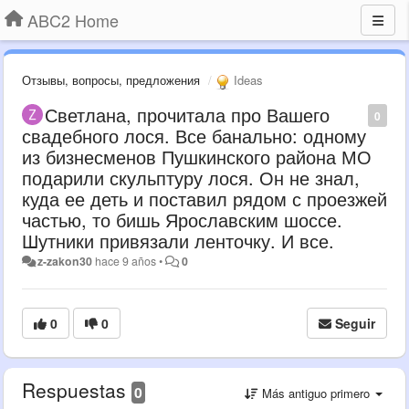
ABC2 Home
Отзывы, вопросы, предложения
Ideas
Светлана, прочитала про Вашего
0
свадебного лося. Все банально: одному
из бизнесменов Пушкинского района МО
подарили скульптуру лося. Он не знал,
куда ее деть и поставил рядом с проезжей
частью, то бишь Ярославским шоссе.
Шутники привязали ленточку. И все.
z-zakon30
hace 9 años
•
0
0
0
Seguir
Respuestas
0
Más antiguo primero