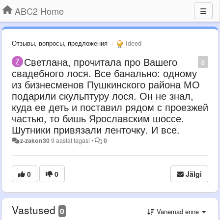
ABC2 Home
Отзывы, вопросы, предложения
Ideed
Светлана, прочитала про Вашего
0
свадебного лося. Все банально: одному
из бизнесменов Пушкинского района МО
подарили скульптуру лося. Он не знал,
куда ее деть и поставил рядом с проезжей
частью, то бишь Ярославским шоссе.
Шутники привязали ленточку. И все.
z-zakon30
9 aastat tagasi
•
0
0
0
Jälgi
Vastused
0
Vanemad enne