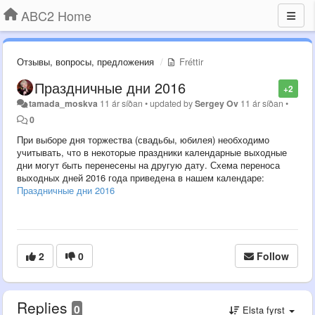
ABC2 Home
Отзывы, вопросы, предложения
Fréttir
Праздничные дни 2016
+2
tamada_moskva
11 ár síðan
•
updated by
Sergey Ov
11 ár síðan
•
0
При выборе дня торжества (свадьбы, юбилея) необходимо
учитывать, что в некоторые праздники календарные выходные
дни могут быть перенесены на другую дату. Схема переноса
выходных дней 2016 года приведена в нашем календаре:
Праздничные дни 2016
2
0
Follow
Replies
0
Elsta fyrst