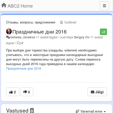
ABC2 Home
Отзывы, вопросы, предложения
Uudised
Праздничные дни 2016
+2
tamada_moskva
11 aastat tagasi
•
uuendaja
Sergey Ov
11 aastat
tagasi
•
0
При выборе дня торжества (свадьбы, юбилея) необходимо
учитывать, что в некоторые праздники календарные выходные
дни могут быть перенесены на другую дату. Схема переноса
выходных дней 2016 года приведена в нашем календаре:
Праздничные дни 2016
2
0
Jälgi
Vastused
0
Vanemad enne