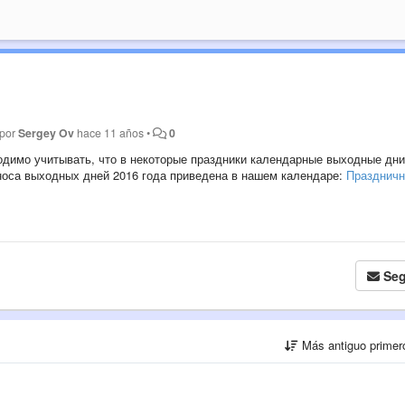
 por
Sergey Ov
hace 11 años
•
0
одимо учитывать, что в некоторые праздники календарные выходные дни
носа выходных дней 2016 года приведена в нашем календаре:
Празднич
Seg
Más antiguo prime