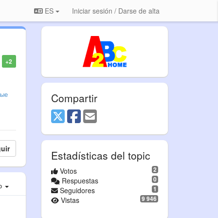
ES
Iniciar sesión / Darse de alta
+2
ные
Compartir
uir
Estadísticas del topic
2
Votos
0
Respuestas
ro
1
Seguidores
9 946
Vistas