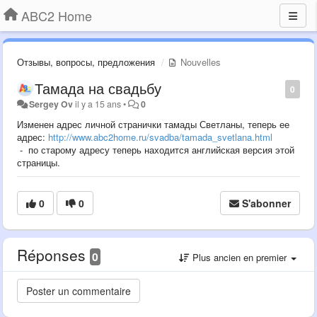
ABC2 Home
Отзывы, вопросы, предложения
Nouvelles
Тамада на свадьбу
0
Sergey Ov
il y a 15 ans
•
0
Изменен адрес личной странички тамады Светланы, теперь ее
адрес:
http://www.abc2home.ru/svadba/tamada_svetlana.html
- по старому адресу теперь находится английская версия этой
страницы.
0
0
S'abonner
Réponses
0
Plus ancien en premier