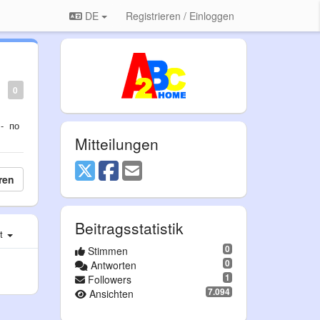
DE
Registrieren / Einloggen
0
 по
Mitteilungen
ren
Beitragsstatistik
st
0
Stimmen
0
Antworten
1
Followers
7.094
Ansichten