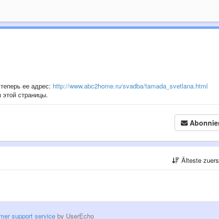
теперь ее адрес:
http://www.abc2home.ru/svadba/tamada_svetlana.html
-
 этой страницы.
Abonnie
Älteste zuer
mer support service
by UserEcho