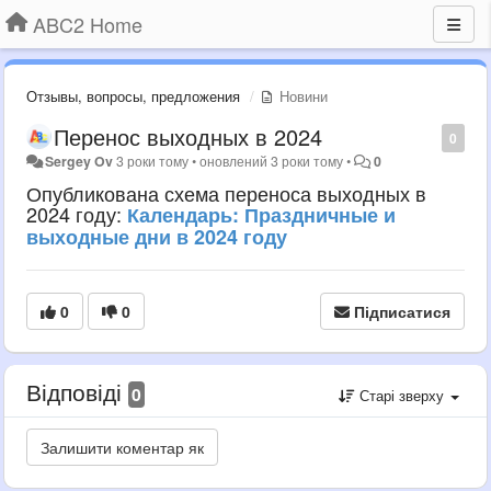
ABC2 Home
Отзывы, вопросы, предложения
Новини
Перенос выходных в 2024
0
Sergey Ov
3 роки тому
•
оновлений
3 роки тому
•
0
Опубликована схема переноса выходных в
2024 году:
Календарь: Праздничные и
выходные дни в 2024 году
0
0
Підписатися
Відповіді
0
Старі зверху