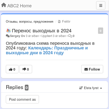
ABC2 Home
Отзывы, вопросы, предложения
Fréttir
Перенос выходных в 2024
0
Sergey Ov
3 ár síðan
•
Uppfært
3 ár síðan
•
0
Опубликована схема переноса выходных в
2024 году:
Календарь: Праздничные и
выходные дни в 2024 году
0
0
Follow
Replies
0
Elsta fyrst