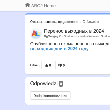
ABC2 Home
Отзывы, вопросы, предложения
Nowości
Перенос выходных в 2024
Sergey Ov
3 lat temu
•
zaktualizowano
3 lat 
Опубликована схема переноса выходн
выходные дни в 2024 году
Głosuj
0
0
Odpowiedzi
0