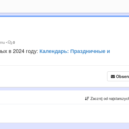
temu
•
0
ых в 2024 году:
Календарь: Праздничные и
Obser
Zacznij od najstarszy