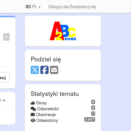
PL
Zaloguj się/Zarejestruj się
0
Podziel się
wuj
Statystyki tematu
ch
0
Głosy
0
Odpowiedzi
1
Obserwuje
3 947
Odwiedziny