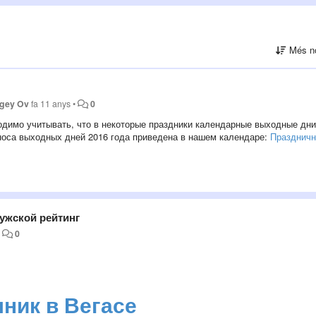
Més n
rgey Ov
fa 11 anys
•
0
одимо учитывать, что в некоторые праздники календарные выходные дни
носа выходных дней 2016 года приведена в нашем календаре:
Празднич
мужской рейтинг
•
0
ник в Вегасе