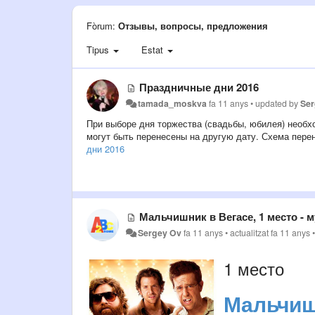
Fòrum:
Отзывы, вопросы, предложения
Tipus
Estat
Праздничные дни 2016
tamada_moskva
fa 11 anys
•
updated by
Se
При выборе дня торжества (свадьбы, юбилея) необх
могут быть перенесены на другую дату. Схема пере
дни 2016
Мальчишник в Вегасе, 1 место - 
Sergey Ov
fa 11 anys
•
actualitzat
fa 11 anys
1 место
Мальчиш