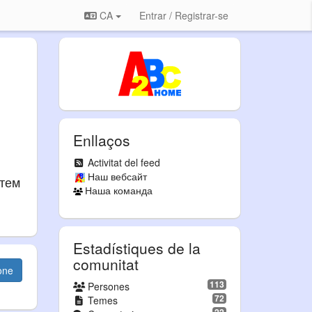
CA
Entrar / Registrar-se
Enllaços
Activitat del feed
Наш вебсайт
атем
Наша команда
Estadístiques de la
comunitat
one
113
Persones
72
Temes