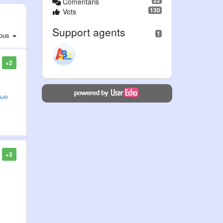
22
Comentaris
130
Vots
Support agents
1
ous
+2
ные
+3