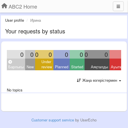
ABC2 Home
User profile
Ирина
Your requests by status
0
0
0
0
0
0
0
0
Under
Барлығы
New
review
Planned
Started
Аяқталды
Ауытқыд
Жаңа өзгерістермен
No topics
Customer support service
by UserEcho