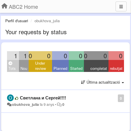
ABC2 Home
Perfil d'usuari
obukhova_julia
Your requests by status
1
1
0
0
0
0
0
0
0
Under
Tots
Nou
review
Planned
Started
completat
rebutjat
Última actualització
Светлана и Сергей!!!!
0
obukhova_julia
fa 9 anys
•
0