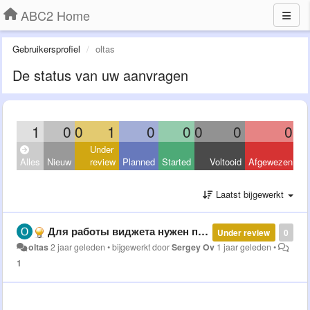
ABC2 Home
Gebruikersprofiel
oltas
De status van uw aanvragen
1
0
0
1
0
0
0
0
0
Under
Alles
Nieuw
review
Planned
Started
Voltooid
Afgewezen
Laatst bijgewerkt
Для работы виджета нужен протокол https - браузеры не грузят картинку по http
Under review
0
oltas
2 jaar geleden
•
bijgewerkt door
Sergey Ov
1 jaar geleden
•
1