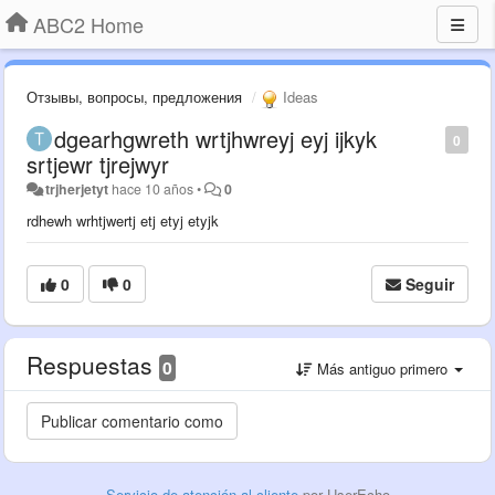
ABC2 Home
Отзывы, вопросы, предложения
Ideas
dgearhgwreth wrtjhwreyj eyj ijkyk
0
srtjewr tjrejwyr
trjherjetyt
hace 10 años
•
0
rdhewh wrhtjwertj etj etyj etyjk
0
0
Seguir
Respuestas
0
Más antiguo primero
Servicio de atención al cliente
por UserEcho