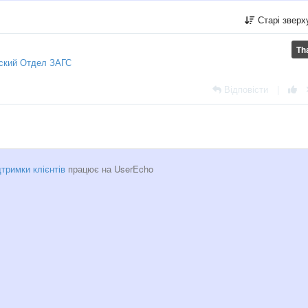
Старі звер
Th
ский Отдел ЗАГС
Відповісти
|
тримки клієнтів
працює на UserEcho