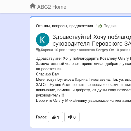
ABC2 Home
Отзывы, вопросы, предложения
Подяки
Здравствуйте! Хочу поблаг
руководителя Перовского ЗА
Карина
10 років тому
•
оновлено
Sergey Ov
10 років 
Здравствуйте! Хочу поблагодарить Ковалёву Ольгу 
Замечательный человек, приветливая,добрая ,чутка
на расстоянии!
Спасибо Вам!
Меня зовут Бутакова Карина Николаевна. Так уж вы
ЗАГСе..Нужно было решить вопросы кое какие и при
понимание, помощь и доброту, от души хочу пожела
руководитель!!!
Берегите Ольгу Михайловну уважаемые коллеги,он
Голос
1
0