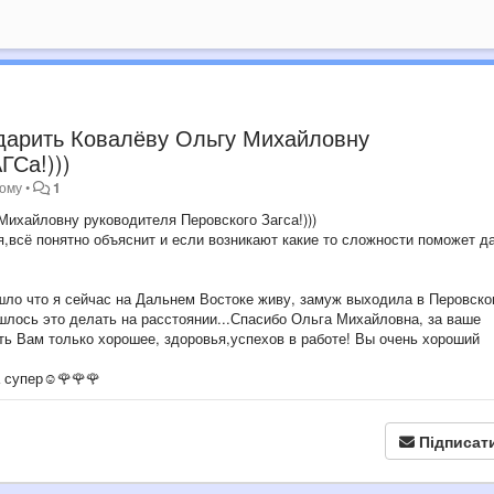
одарить Ковалёву Ольгу Михайловну
ГСа!)))
тому
•
1
Михайловну руководителя Перовского Загса!)))
я,всё понятно объяснит и если возникают какие то сложности поможет д
шло что я сейчас на Дальнем Востоке живу, замуж выходила в Перовск
шлось это делать на расстоянии...Спасибо Ольга Михайловна, за ваше
ть Вам только хорошее, здоровья,успехов в работе! Вы очень хороший
а супер☺🌹🌹🌹
Підписат