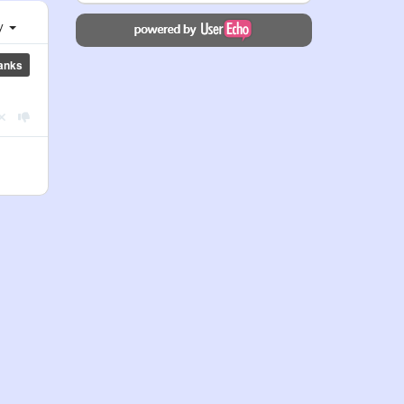
ху
anks