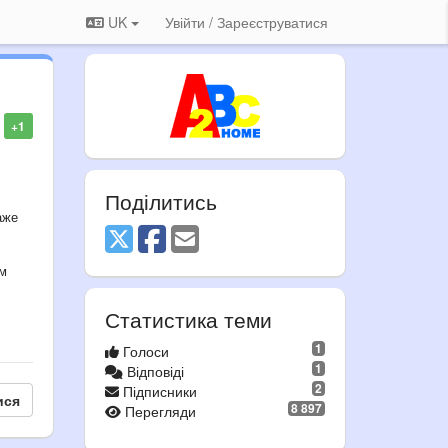
UK
Увійти / Зареєструватися
+1
Поділитись
аже
ом
Статистика теми
1
Голоси
1
Відповіді
2
Підписники
ися
8 897
Перегляди