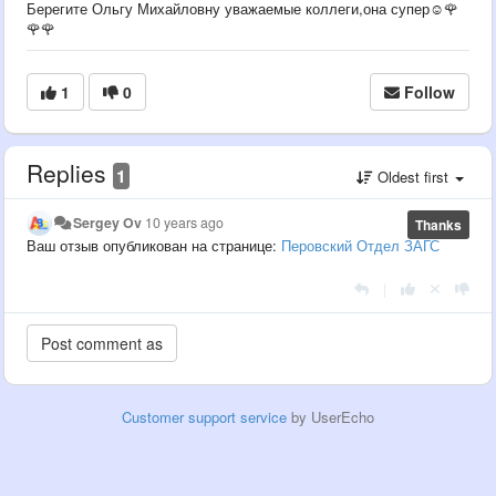
Берегите Ольгу Михайловну уважаемые коллеги,она супер☺🌹
🌹🌹
1
0
Follow
Replies
1
Oldest first
Sergey Ov
10 years ago
Thanks
Ваш отзыв опубликован на странице:
Перовский Отдел ЗАГС
|
Customer support service
by UserEcho