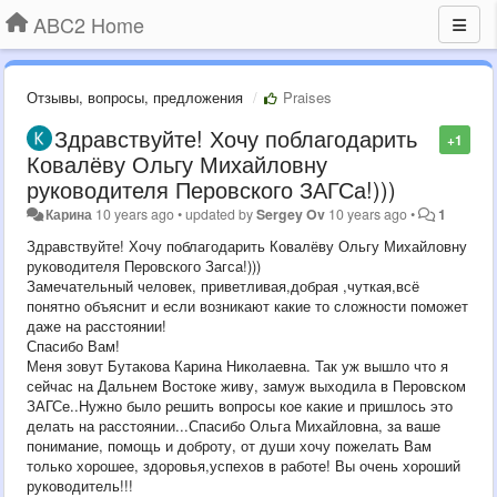
ABC2 Home
Отзывы, вопросы, предложения
Praises
Здравствуйте! Хочу поблагодарить
+1
Ковалёву Ольгу Михайловну
руководителя Перовского ЗАГСа!)))
Карина
10 years ago
•
updated by
Sergey Ov
10 years ago
•
1
Здравствуйте! Хочу поблагодарить Ковалёву Ольгу Михайловну
руководителя Перовского Загса!)))
Замечательный человек, приветливая,добрая ,чуткая,всё
понятно объяснит и если возникают какие то сложности поможет
даже на расстоянии!
Спасибо Вам!
Меня зовут Бутакова Карина Николаевна. Так уж вышло что я
сейчас на Дальнем Востоке живу, замуж выходила в Перовском
ЗАГСе..Нужно было решить вопросы кое какие и пришлось это
делать на расстоянии...Спасибо Ольга Михайловна, за ваше
понимание, помощь и доброту, от души хочу пожелать Вам
только хорошее, здоровья,успехов в работе! Вы очень хороший
руководитель!!!