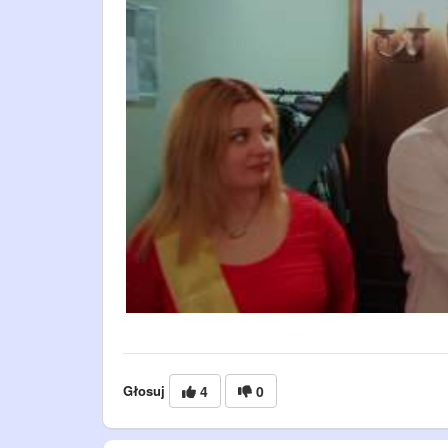
Głosuj
4
0