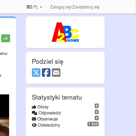
PL
Zaloguj się/Zarejestruj się
+4
айте:
Podziel się
и
Statystyki tematu
4
Głosy
0
Odpowiedzi
4
Obserwuje
7 323
Odwiedziny