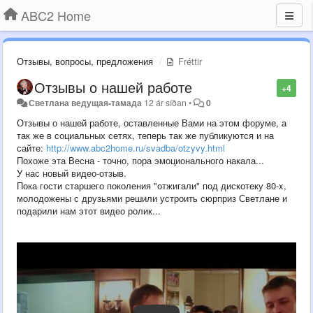
ABC2 Home
Отзывы, вопросы, предложения
Fréttir
Отзывы о нашей работе
+4
Светлана ведущая-тамада
12 ár síðan
•
0
Отзывы о нашей работе, оставленные Вами на этом форуме, а
так же в социальных сетях, теперь так же публикуются и на
сайте:
http://www.abc2home.ru/svadba/otzyvy.html
Похоже эта Весна - точно, пора эмоционального накала...
У нас новый видео-отзыв.
Пока гости старшего поколения "отжигали" под дискотеку 80-x,
молодожены с друзьями решили устроить сюрприз Светлане и
подарили нам этот видео ролик...