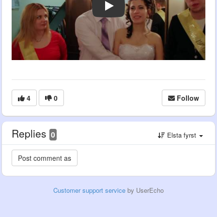
4
0
Follow
Replies
0
Elsta fyrst
Customer support service
by UserEcho