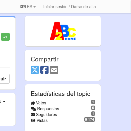
ES
Iniciar sesión / Darse de alta
+1
Compartir
uir
Estadísticas del topic
ro
1
Votos
0
Respuestas
1
Seguidores
9 174
Vistas