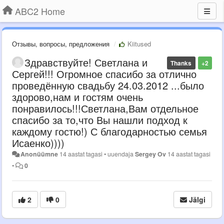
ABC2 Home
Отзывы, вопросы, предложения
Kiitused
Здравствуйте! Светлана и
Thanks
+2
Сергей!!! Огромное спасибо за отлично
проведённую свадьбу 24.03.2012 ...было
здорово,нам и гостям очень
понравилось!!!Светлана,Вам отдельное
спасибо за то,что Вы нашли подход к
каждому гостю!) С благодарностью семья
Исаенко))))
Anonüümne
14 aastat tagasi
•
uuendaja
Sergey Ov
14 aastat tagasi
•
0
2
0
Jälgi