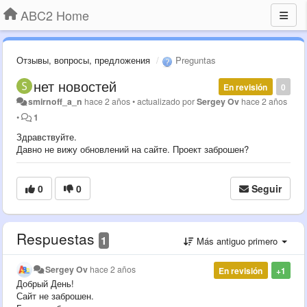
ABC2 Home
Отзывы, вопросы, предложения
Preguntas
нет новостей
En revisión
0
smirnoff_a_n
hace 2 años
•
actualizado por
Sergey Ov
hace 2 años
•
1
Здравствуйте.
Давно не вижу обновлений на сайте. Проект заброшен?
0
0
Seguir
Respuestas
1
Más antiguo primero
Sergey Ov
hace 2 años
En revisión
+1
Добрый День!
Сайт не заброшен.