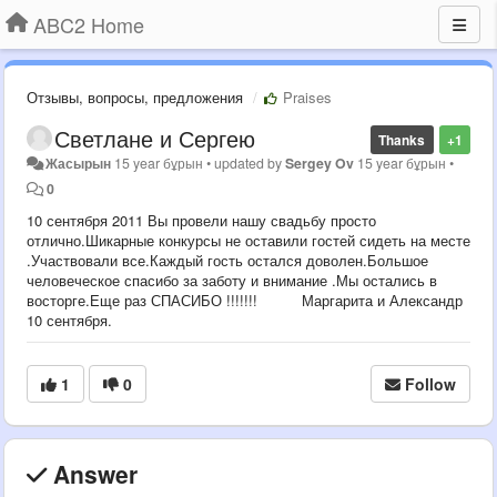
ABC2 Home
Отзывы, вопросы, предложения
Praises
Светлане и Сергею
Thanks
+1
Жасырын
15 year бұрын
•
updated by
Sergey Ov
15 year бұрын
•
0
10 сентября 2011 Вы провели нашу свадьбу просто
отлично.Шикарные конкурсы не оставили гостей сидеть на месте
.Участвовали все.Каждый гость остался доволен.Большое
человеческое спасибо за заботу и внимание .Мы остались в
восторге.Еще раз СПАСИБО !!!!!!! Маргарита и Александр
10 сентября.
1
0
Follow
Answer