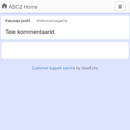
ABC2 Home
Kasutaja profiil
shelnovamargarita
Teie kommentaarid
Customer support service
by UserEcho