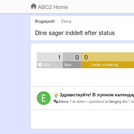
ABC2 Home
Brugerprofil
Elena
Dine sager inddelt efter status
1
0
0
Alle
Nye
Under vurdering
Здравствуйте! В лунном календаре на май 
Elena
7 år siden
•
opdateret af
Sergey Ov
7 å