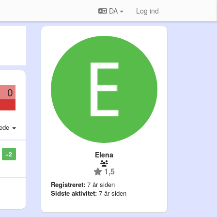
DA
Log ind
0
ede
Elena
+2
1,5
Registreret:
7 år siden
Sidste aktivitet:
7 år siden