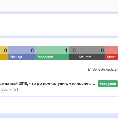
0
0
1
0
0
Planlagt
Påbegyndt
Afsluttet
Afvist
Seneste opdater
2019, что до полнолуния, что после стоит убывающая луна.
Påbegyndt
r siden
•
1