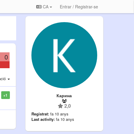
CA
Entrar / Registrar-se
0
ació
Карина
+1
2,0
Registrat:
fa 10 anys
Last activity:
fa 10 anys