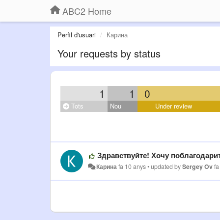
ABC2 Home
Perfil d'usuari
Карина
Your requests by status
1
1
0
Tots
Nou
Under review
Здравствуйте! Хочу поблагодарить 
Карина
fa 10 anys
•
updated by
Sergey Ov
fa