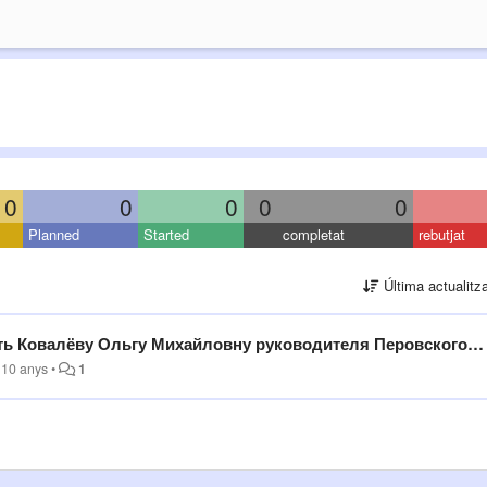
0
0
0
0
0
Planned
Started
completat
rebutjat
Última actualitz
Ковалёву Ольгу Михайловну руководителя Перовского ЗАГСа!)))
 10 anys
•
1