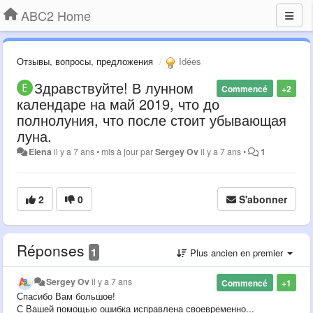
ABC2 Home
Отзывы, вопросы, предложения
Idées
Здравствуйте! В лунном
Commencé
+2
календаре на май 2019, что до
полнолуния, что после стоит убывающая
луна.
Elena
il y a 7 ans
•
mis à jour par
Sergey Ov
il y a 7 ans
•
1
2
0
S'abonner
Réponses
1
Plus ancien en premier
Sergey Ov
il y a 7 ans
Commencé
+1
Спасибо Вам большое!
С Вашей помощью ошибка исправлена своевременно...